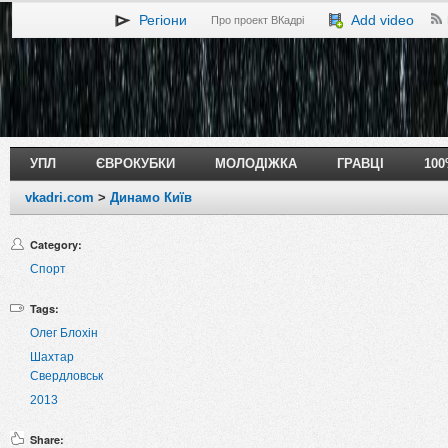
Регіони
Add video
Про проект ВКадрі
УПЛ
ЄВРОКУБКИ
МОЛОДІЖКА
ГРАВЦІ
10
vkadri.com
>
Динамо Київ
Category:
Спорт
Tags:
Олег Блохін
Шахтар
Свердловськ
2013
Share: